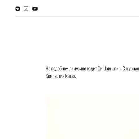
На подобном лимузине ездит Си Цзиньпин. С журнало
Компартия Китая.