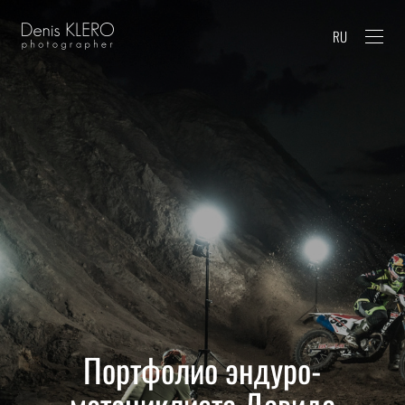
RU
Портфолио эндуро-
мотоциклиста Давида