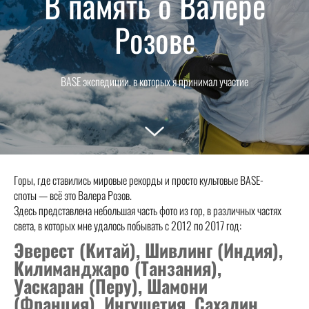
В память о Валере
Розове
BASE экспедиции, в которых я принимал участие
Горы, где ставились мировые рекорды и просто культовые BASE-
споты — всё это Валера Розов.
Здесь представлена небольшая часть фото из гор, в различных частях
света, в которых мне удалось побывать с 2012 по 2017 год:
Эверест (Китай), Шивлинг (Индия),
Килиманджаро (Танзания),
Уаскаран (Перу), Шамони
(Франция), Ингушетия, Сахалин